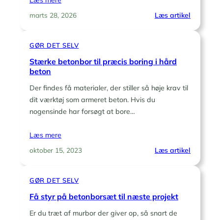
:
Læs artikel
marts 28, 2026
Zero
waste
GØR DET SELV
i
køkkenet:
Stærke betonbor til præcis boring i hård
Sådan
beton
kommer
Der findes få materialer, der stiller så høje krav til
du
dit værktøj som armeret beton. Hvis du
i
nogensinde har forsøgt at bore…
gang
på
en
Læs mere
weekend
:
Læs artikel
oktober 15, 2023
Stærke
betonbor
GØR DET SELV
til
præcis
Få styr på betonborsæt til næste projekt
boring
Er du træt af murbor der giver op, så snart de
i