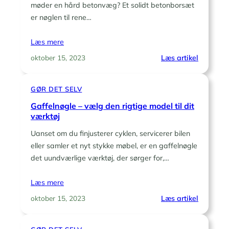
møder en hård betonvæg? Et solidt betonborsæt
hård
beton
er nøglen til rene…
Læs mere
:
Læs artikel
oktober 15, 2023
Få
styr
GØR DET SELV
på
betonbo
Gaffelnøgle – vælg den rigtige model til dit
til
værktøj
næste
Uanset om du finjusterer cyklen, servicerer bilen
projekt
eller samler et nyt stykke møbel, er en gaffelnøgle
det uundværlige værktøj, der sørger for,…
Læs mere
:
Læs artikel
oktober 15, 2023
Gaffelnø
–