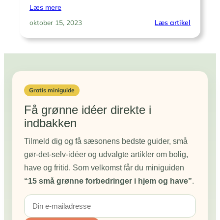
Læs mere
:
Læs artikel
oktober 15, 2023
Smergell
til
Perfekt
Finish
Gratis miniguide
Få grønne idéer direkte i
indbakken
Tilmeld dig og få sæsonens bedste guider, små
gør-det-selv-idéer og udvalgte artikler om bolig,
have og fritid. Som velkomst får du miniguiden
“15 små grønne forbedringer i hjem og have”
.