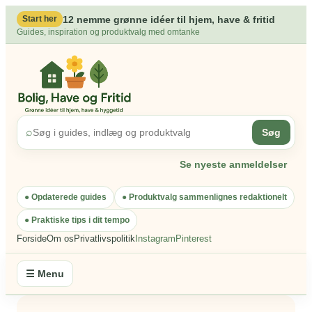
Spring
12 nemme grønne idéer til hjem, have & fritid
Start her
til
Guides, inspiration og produktvalg med omtanke
indhold
⌕
Søg
Se nyeste anmeldelser
● Opdaterede guides
● Produktvalg sammenlignes redaktionelt
● Praktiske tips i dit tempo
Forside
Om os
Privatlivspolitik
Instagram
Pinterest
☰ Menu