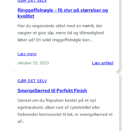
GØR DET SELV
vælg
den
Ringgaffelnøgle – få styr på størrelser og
rigtige
kvalitet
model
Har du nogensinde stået med en møtrik, der
til
nægter at give slip, mens tid og tålmodighed
dit
løber ud? En solid ringgaffelnøgle kan…
værktøj
Læs mere
:
Læs artikel
oktober 15, 2023
Ringgaff
–
GØR DET SELV
få
styr
Smergellærred til Perfekt Finish
på
Uanset om du finpudser kanter på et nyt
størrelse
egetræsbord, sliber rust af cykelstellet eller
og
kvalitet
forbereder karrosseriet til lak, er smergellærred et
af…