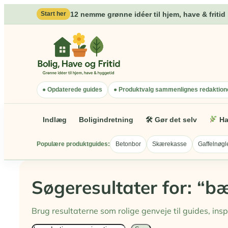
Spring
12 nemme grønne idéer til hjem, have & fritid
Start her
til
indhold
● Opdaterede guides
● Produktvalg sammenlignes redaktione
Indlæg
Boligindretning
🛠 Gør det selv
Ha
Populære produktguides:
Betonbor
Skærekasse
Gaffelnøgl
Søgeresultater for: “b
Brug resultaterne som rolige genveje til guides, ins