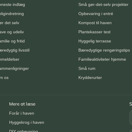
eneste indlæg
Små gør-det-selv projekter
ligindretning
Opbevaring i entré
r det selv
Kompost til haven
ave og udeliv
Plantekasser test
milie og fritid
Hyggelig terrasse
redygtig livsstil
Bæredygtige rengøringstips
nmeldelser
Familieaktiviteter hjemme
ammenligninger
Små rum
m os
Krydderurter
Mere at læse
S
Forår i haven
Hyggekrog i haven
DIY opbevaring