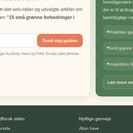
hverdagsnære ti
-det-selv-idéer og udvalgte artikler om
der er til at br
iden
“15 små grønne forbedringer i
bæredygtige va
•
Praktiske gui
Send mig guiden
•
Små grønne s
er fra Bolig, Have og Fritid. Du kan altid afmelde
•
Inspiration t
Læs mere o
dforsk siden
Nyttige genveje
orside
Altan have