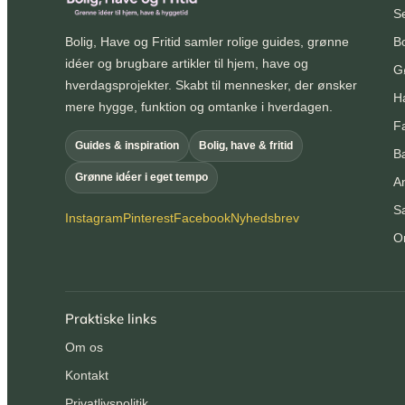
S
Bolig, Have og Fritid samler rolige guides, grønne
Bo
idéer og brugbare artikler til hjem, have og
Gø
hverdagsprojekter. Skabt til mennesker, der ønsker
H
mere hygge, funktion og omtanke i hverdagen.
Fa
Guides & inspiration
Bolig, have & fritid
Bæ
Grønne idéer i eget tempo
A
S
Instagram
Pinterest
Facebook
Nyhedsbrev
O
Praktiske links
Om os
Kontakt
Privatlivspolitik