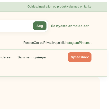
Guides, inspiration og produktvalg med omtanke
Søg
Se nyeste anmeldelser
Forside
Om os
Privatlivspolitik
Instagram
Pinterest
delser
Sammenligninger
Nyhedsbrev