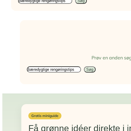
Søg
Søg
Prøv en anden søgn
Søg
Søg
igen
Gratis miniguide
Få grønne idéer direkte i