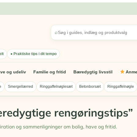
⌕
lt
● Praktiske tips i dit tempo
ve og udeliv
Familie og fritid
Bæredygtig livsstil
Anmel
e
Smergellærred
Ringgaffelnøglesæt
Betonborsæt
Ringgaffelnøgle
æredygtige rengøringstips”
piration og sammenligninger om bolig, have og fritid.