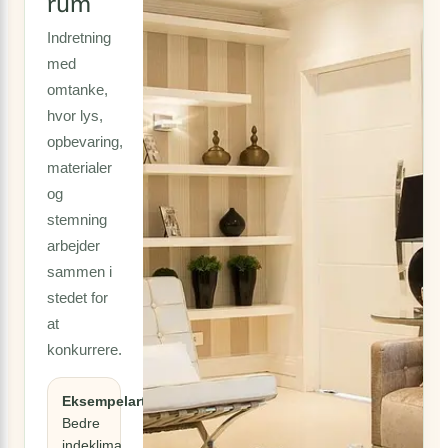
rum
Indretning
med
omtanke,
hvor lys,
opbevaring,
materialer
og
stemning
arbejder
sammen i
stedet for
at
konkurrere.
Eksempelartikel:
Bedre
indeklima