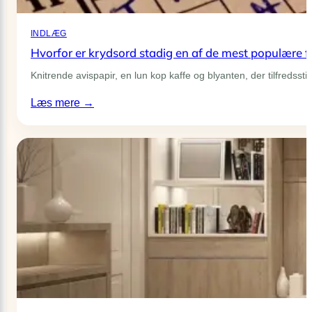
opmærksom
på?
INDLÆG
Hvorfor er krydsord stadig en af de mest populære fri
Knitrende avispapir, en lun kop kaffe og blyanten, der tilfreds
:
Læs mere →
Hvorfor
er
krydsord
stadig
en
af
de
mest
populære
fritidsaktiviteter?