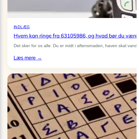
til
små
og
store
INDLÆG
Hvem kan ringe fra 63105986, og hvad bør du væ
gør
det
Det sker for os alle: Du er midt i aftensmaden, haven skal vand
selv-
:
Læs mere →
projekter
Hvem
kan
ringe
fra
63105986,
og
hvad
bør
du
være