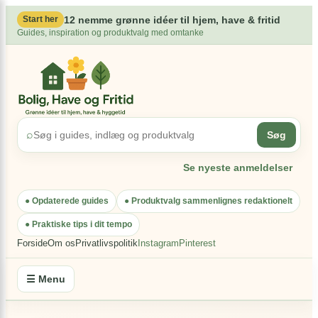
×
Spring
12 nemme grønne idéer til hjem, have & fritid
Start her
til
Guides, inspiration og produktvalg med omtanke
indhold
⌕
Søg
Se nyeste anmeldelser
● Opdaterede guides
● Produktvalg sammenlignes redaktionelt
● Praktiske tips i dit tempo
Forside
Om os
Privatlivspolitik
Instagram
Pinterest
☰ Menu