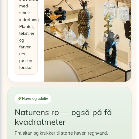
med
smuk
indretning:
Planter,
tekstiler
og
farver
der
gør en
forskel
Have og udeliv
Naturens ro — også på få
kvadratmeter
Fra altan og krukker til større haver, regnvand,