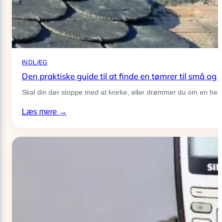
INDLÆG
Den praktiske guide til at finde en tømrer til små og 
Skal din dør stoppe med at knirke, eller drømmer du om en hel
:
Læs mere →
Den
praktiske
guide
til
at
finde
en
tømrer