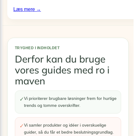
:
Læs mere →
Spar
strøm
derhjemme:
15
lavpraktiske
TRYGHED I INDHOLDET
Derfor kan du bruge
vaner
der
vores guides med ro i
skærer
maven
ned
på
elregningen
Vi prioriterer brugbare løsninger frem for hurtige
✓
(og
trends og tomme overskrifter.
CO2)
Vi samler produkter og idéer i overskuelige
✓
guider, så du får et bedre beslutningsgrundlag.