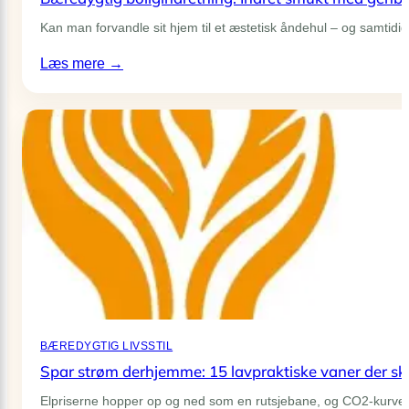
Kan man forvandle sit hjem til et æstetisk åndehul – og samtid
:
Læs mere →
Bæredygtig
boligindretning:
Indret
smukt
med
genbrug,
arvestykker
og
upcycling
BÆREDYGTIG LIVSSTIL
Spar strøm derhjemme: 15 lavpraktiske vaner der sk
Elpriserne hopper op og ned som en rutsjebane, og CO2-kurven 